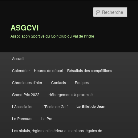
Rech
ASGCVI
Association Sportive du Golf Club du Val de l'Indre
Menu principal
Accueil
Aller au contenu principal
Aller au contenu secondaire
Calendrier – Heures de départ – Résultats des compétitions
Chroniques d’hier
Contacts
Equipes
Grand Prix 2022
Hébergements à proximité
Le Billet de Jean
L’Association
L’Ecole de Golf
Le Parcours
Le Pro
Les statuts, règlement intérieur et mentions légales de