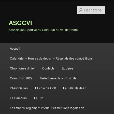
Rech
ASGCVI
Association Sportive du Golf Club du Val de l'Indre
Menu principal
Accueil
Aller au contenu principal
Aller au contenu secondaire
Calendrier – Heures de départ – Résultats des compétitions
Chroniques d’hier
Contacts
Equipes
Grand Prix 2022
Hébergements à proximité
L’Association
L’Ecole de Golf
Le Billet de Jean
Le Parcours
Le Pro
Les statuts, règlement intérieur et mentions légales de