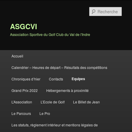
Rech
ASGCVI
Association Sportive du Golf Club du Val de l'Indre
Menu principal
Accueil
Aller au contenu principal
Aller au contenu secondaire
Calendrier – Heures de départ – Résultats des compétitions
Equipes
Chroniques d’hier
Contacts
Grand Prix 2022
Hébergements à proximité
L’Association
L’Ecole de Golf
Le Billet de Jean
Le Parcours
Le Pro
Les statuts, règlement intérieur et mentions légales de