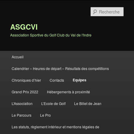
Rech
ASGCVI
Association Sportive du Golf Club du Val de l'Indre
Menu principal
Accueil
Aller au contenu principal
Aller au contenu secondaire
Calendrier – Heures de départ – Résultats des compétitions
Equipes
Chroniques d’hier
Contacts
Grand Prix 2022
Hébergements à proximité
L’Association
L’Ecole de Golf
Le Billet de Jean
Le Parcours
Le Pro
Les statuts, règlement intérieur et mentions légales de