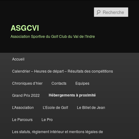
Rech
ASGCVI
Association Sportive du Golf Club du Val de l'Indre
Menu principal
Accueil
Aller au contenu principal
Aller au contenu secondaire
Calendrier – Heures de départ – Résultats des compétitions
Chroniques d’hier
Contacts
Equipes
Hébergements à proximité
Grand Prix 2022
L’Association
L’Ecole de Golf
Le Billet de Jean
Le Parcours
Le Pro
Les statuts, règlement intérieur et mentions légales de