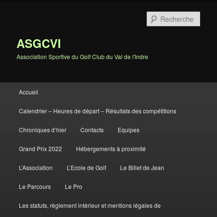
Rech
ASGCVI
Association Sportive du Golf Club du Val de l'Indre
Menu principal
Accueil
Aller au contenu principal
Aller au contenu secondaire
Calendrier – Heures de départ – Résultats des compétitions
Chroniques d’hier
Contacts
Equipes
Grand Prix 2022
Hébergements à proximité
L’Association
L’Ecole de Golf
Le Billet de Jean
Le Parcours
Le Pro
Les statuts, règlement intérieur et mentions légales de