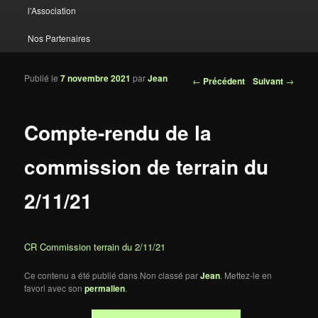
l’Association
Nos Partenaires
Publié le
7 novembre 2021
par
Jean
Navigation des articles
←
Précédent
Suivant
→
Compte-rendu de la
commission de terrain du
2/11/21
CR Commission terrain du 2/11/21
Ce contenu a été publié dans Non classé par
Jean
. Mettez-le en
favori avec son
permalien
.