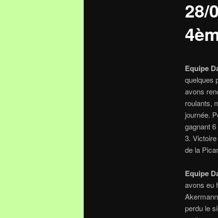
28/
4èm
Equipe D
quelques p
avons renc
roulants, 
journée.
P
gagnant 6 
3.
Victoire
de la Pica
E
avons eu h
Akermann a
perdu le s