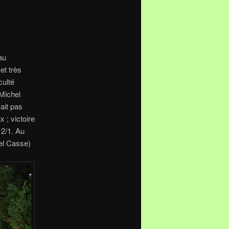
au
et très
culté
 Michel
ait pas
 ; victoire
 2/1.
Au
Casse)