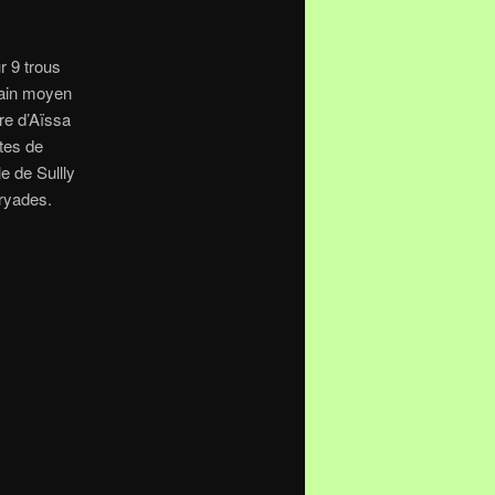
r 9 trous
rrain moyen
re d’Aïssa
tes de
e de Sullly
Dryades.