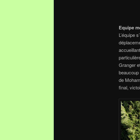
Equipe 
L’équipe s
déplacemen
accueillan
particulièr
Granger et
beaucoup d
de Mohamed
final,