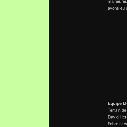
malheureu
avons eu 
(C
Equipe M
Terrain de 
David Herb
Fabre et d