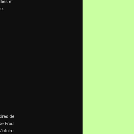
lies et
r plaire.
oires de
 de Fred
ictoire