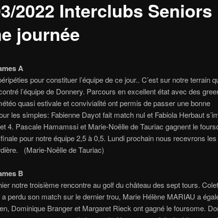
03/2022 Interclubs Seniors
e journée
ames A
éripéties pour constituer l’équipe de ce jour.. C’est sur notre terrain 
ontré l’équipe de Donnery. Parcours en excellent état avec des gree
météo quasi estivale et convivialité ont permis de passer une bonne
our les simples: Fabienne Dayot fait match nul et Fabiola Herbaut s’
et 4. Pascale Hamamssi et Marie-Noëlle de Tauriac gagnent le fours
 finale pour notre équipe 2,5 à 0,5.
Lundi prochain nous recevrons les
rdière. (
Marie-Noëlle de Tauriac)
quipe Dames 
ier notre troisième rencontre au golf du château des sept tours.
Colet
 perdu son match sur le dernier trou,
Marie Hélène MARIAU a égal
ien,
Dominique Branger et Margaret Rieck ont gagné le foursome.
Do