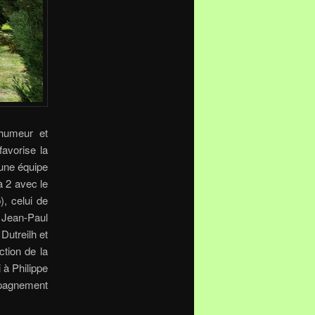
 humeur et
favorise la
 une équipe
à 2 avec le
), celui de
 Jean-Paul
Dutreilh et
ction de la
 à Philippe
mpagnement