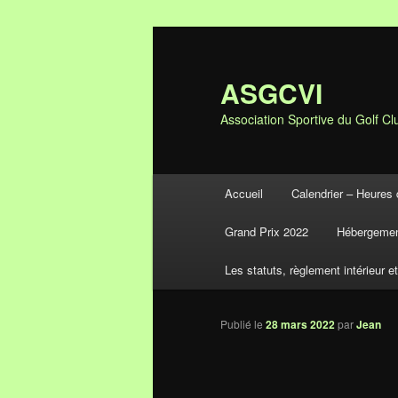
ASGCVI
Association Sportive du Golf Clu
Menu principal
Accueil
Calendrier – Heures 
Aller au contenu principal
Aller au contenu secondaire
Grand Prix 2022
Hébergemen
Les statuts, règlement intérieur e
Publié le
28 mars 2022
par
Jean