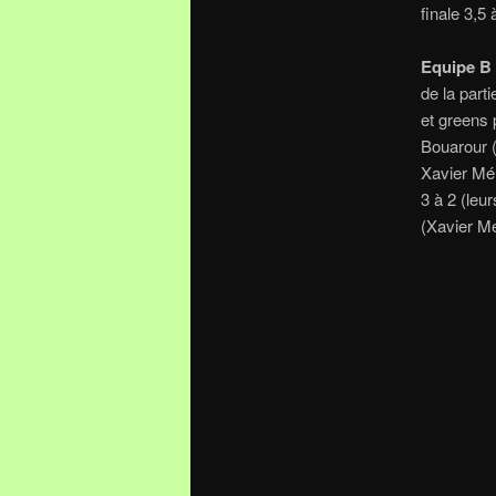
finale 3,5
Equipe B 
de la part
et greens 
Bouarour (
Xavier Mér
3 à 2 (leu
(Xavier Mé