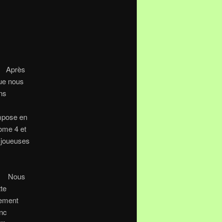
Après
que nous
ns
impose en
ome 4 et
 joueuses
B
Nous
te
ement
nc