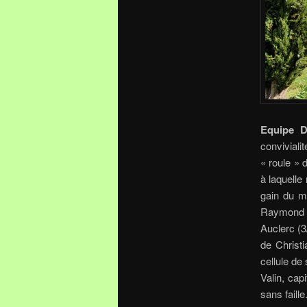
Equipe D
conviviali
« roule » 
à laquelle
gain du ma
Raymond R
Auclerc (3
de Christi
cellule de
Valin, ca
sans faille.