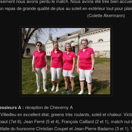
sement nous avons perdu le match.
Nous avons été très bien accueil
un repas de grande qualité de plus au soleil en extérieur tout pou
olette Akermann)
essieurs A :
réception de Cheverny A
Villedieu en excellent état, greens très roulants, soleil et chaleur. Vict
aut (7et 6), Jean Ferré (5 et 4), François Caillard (2 et 1), match nul
éfaite du foursome Christian Coupet et Jean-Pierre Badamo (3 et 1). V