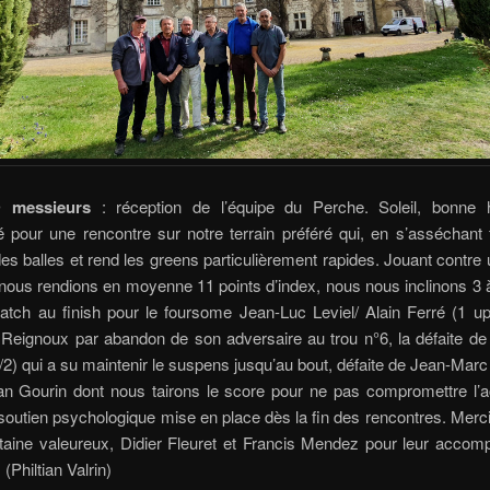
 messieurs
: réception de l’équipe du Perche. Soleil, bonne
té pour une rencontre sur notre terrain préféré qui, en s’asséchant 
des balles et rend les greens particulièrement rapides. Jouant contre
 nous rendions en moyenne 11 points d’index, nous nous inclinons 3 
tch au finish pour le foursome Jean-Luc Leviel/ Alain Ferré (1 up
eignoux par abandon de son adversaire au trou n°6, la défaite de
/2) qui a su maintenir le suspens jusqu’au bout, défaite de Jean-Marc 
an Gourin dont nous tairons le score pour ne pas compromettre l’a
 soutien psychologique mise en place dès la fin des rencontres. Merci
pitaine valeureux, Didier Fleuret et Francis Mendez pour leur acco
 (Philtian Valrin)