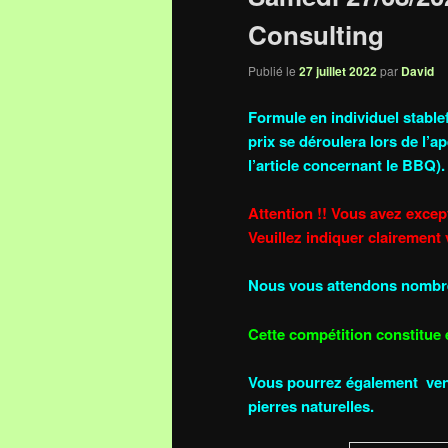
Consulting
Publié le
27 juillet 2022
par
David
Formule en individuel stable
prix se déroulera lors de l’
ap
l’article concernant le BBQ).
Attention !! Vous avez except
Veuillez indiquer clairement v
Nous vous attendons nombre
Cette compétition constitue 
Vous pourrez également veni
pierres naturelles.