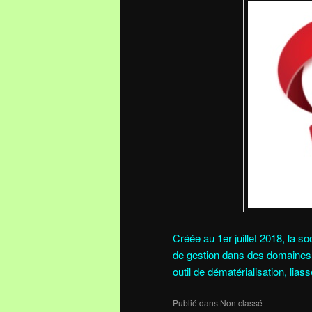
Créée au 1er juillet 2018, la so
de gestion dans des domaines d
outil de dématérialisation, liass
Publié dans
Non classé