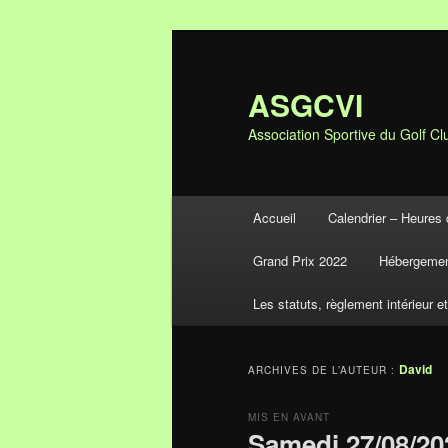
ASGCVI
Association Sportive du Golf Clu
Menu principal
Accueil
Calendrier – Heures 
Aller au contenu principal
Aller au contenu secondaire
Grand Prix 2022
Hébergemen
Les statuts, règlement intérieur e
David
ARCHIVES DE L’AUTEUR :
MIS EN AVANT
Samedi 27/08/20