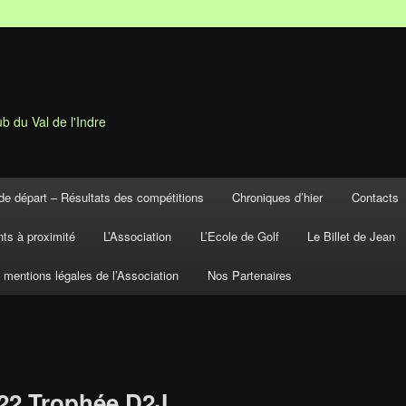
b du Val de l'Indre
de départ – Résultats des compétitions
Chroniques d’hier
Contacts
ts à proximité
L’Association
L’Ecole de Golf
Le Billet de Jean
t mentions légales de l’Association
Nos Partenaires
22 Trophée D2J