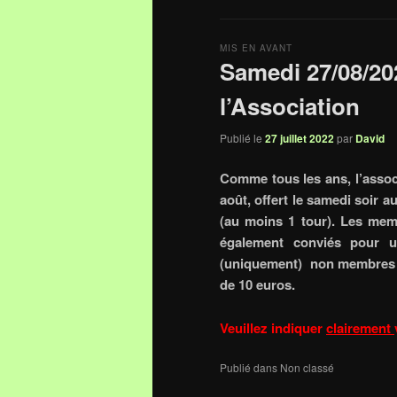
MIS EN AVANT
Samedi 27/08/20
l’Association
Publié le
27 juillet 2022
par
David
Comme tous les ans, l’assoc
août, offert le samedi soir 
(au moins 1 tour). Les memb
également conviés pour un
(uniquement) non membres de
de 10 euros.
Veuillez indiquer
clairement
Publié dans
Non classé