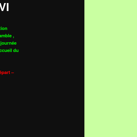
VI
tion
amble ,
 journée
ccueil du
épart –