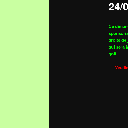
24/
Ce dimanc
sponsoris
droits de 
qui sera 
golf.
Veuill