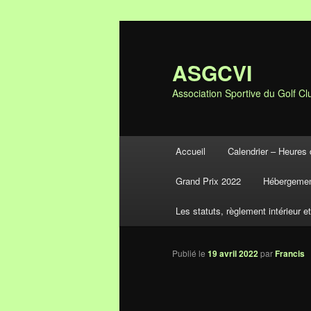
ASGCVI
Association Sportive du Golf Clu
Menu principal
Accueil
Calendrier – Heures 
Aller au contenu principal
Aller au contenu secondaire
Grand Prix 2022
Hébergemen
Les statuts, règlement intérieur e
Publié le
19 avril 2022
par
Francis