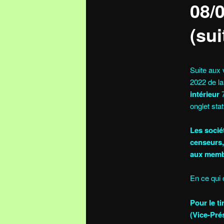
08/
(sui
Suite aux 
2022 de la
intérieur
7
onglet stat
Les socié
censeurs,
aux membr
En ce qui 
Pour le t
(Vice-Pré