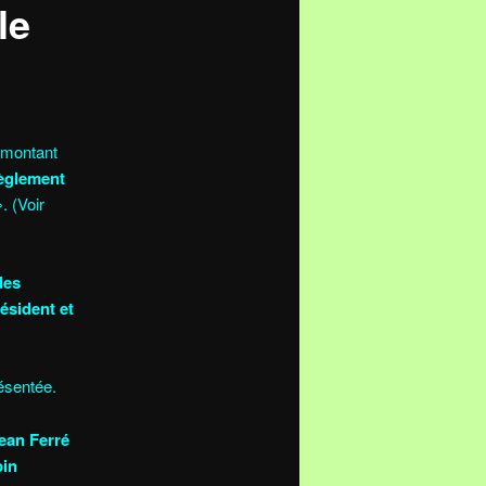
le
e montant
èglement
. (Voir
des
ésident et
résentée.
Jean Ferré
pin