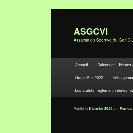
ASGCVI
Association Sportive du Golf Clu
Menu principal
Accueil
Calendrier – Heures 
Aller au contenu principal
Aller au contenu secondaire
Grand Prix 2022
Hébergemen
Les statuts, règlement intérieur e
Publié le
8 janvier 2022
par
Francis