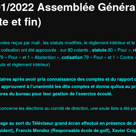
01/2022 Assemblée Généra
te et fin)
votes reçus par mail , les statuts modifiés, le règlement intérieur et l
 cotisation ont été approuvés : sur 80 votants ,
statuts
80 « Pour »,
r
9 « Pour » et 1 « Abstention »,
cotisation
79 « Pour » et 1 « Contre »
uts et règlement intérieur)
taires après avoir pris connaissance des comptes et du rapport 
 approuvent à l’unanimité les dits comptes et donne quitus au pr
es du bureau pour leur gestion de l’exercice écoulé.
concerne les élections au comité de direction, une seule liste a été p
irage au sort du Téléviseur grand écran effectué en présence de 
sident), Francis Mendez (Responsable école de golf), Xavier Cré